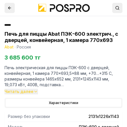
Печь для пиццы Abat ПЭК-600 электрич., с
дверцей, конвейерная, 1 камера 770x693
Abat
·
Россия
3 685 600 тг
Печь электрическая для пиццы ПЭК-600 с дверцей,
конвейерная, 1 камера 770x693,5x88 мм, +70…+315 С,
размеры конвейера 1465х652 мм, 2131x1245х1143 мм,
19,073 кВт, 400В, подставка
Внутренние размеры камеры - 770х693,5х88 мм
Читать далее
позволяют последовательно загрузить в конвейерную
печь до 8 заготовок пиццы диаметром 30 см.
Характеристики
Размер без упаковки
2131х1226х1143
Модель
ПЭК-600 с дверцей