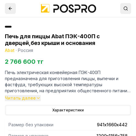
Печь для пиццы Abat ПЭК-400П с
дверцей,без крыши и основания
Abat
·
Россия
2 766 600 тг
Печь электрическая конвейерная ПЭК-400П
предназначена для приготовления пиццы, выпечки и
фастфуда, требующих высокой температуры
приготовления, на предприятиях общественного питания.
Используется для выпекания традиционной пиццы,
Читать далее
осетинских пирогов, лазаньи, сэндвичей, овощей,
сырников, приготовления куриных крылышек.
Характеристики
Печь оснащена сенсорной панелью управления.
Благодаря графике, быстрому отклику на касание и
Размер без упаковки
941х1660х442
точному определению координат обеспечивается легкое
и интуитивно-понятное управление. Диапазон
Размер в упаковке
1200х1156х758