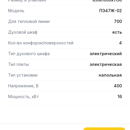
+20...+270 °С;
- аварийный терморегулятор от перегрева +324
Модель
ПЭ47Ж-02
°С(возможен заказ с термостатом +320°С);
- воздуховод в комплекте;
Для тепловой линии
700
- раздельная регулировка мощности верхних и нижних
ТЭНов;
Духовой шкаф
есть
- допустимая нагрузка на одну конфорку 20 кг.
Кол-во конфорок/поверхностей
4
Тип духового шкафа
электрический
Тип плиты
электрическая
Тип установки
напольная
Напряжение, В
400
Мощность, кВт
16