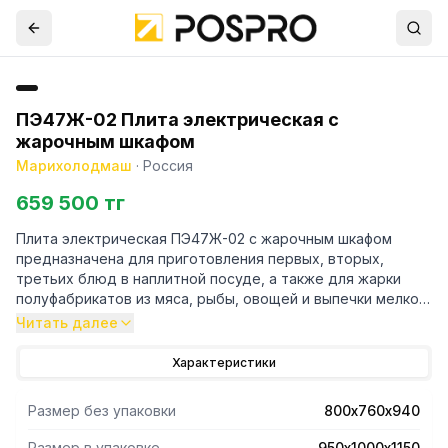
ПЭ47Ж-02 Плита электрическая с
жарочным шкафом
Марихолодмаш
·
Россия
659 500 тг
Плита электрическая ПЭ47Ж-02 с жарочным шкафом
предназначена для приготовления первых, вторых,
третьих блюд в наплитной посуде, а также для жарки
полуфабрикатов из мяса, рыбы, овощей и выпечки мелко
штучных кулинарных изделий.
Читать далее
- столешница, лицевая часть и боковины из нержавеющей
стали;
Характеристики
- размер конфорки 300х300 мм;
- все регуляторы расположены на передней панели;
Размер без упаковки
800х760х940
- мощность каждой конфорки 2,8 кВт;
- диапазон регулирования температуры жарочного шкафа
Размер в упаковке
950х1000х1150