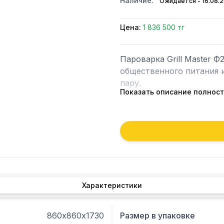
Наличие:
Ожидается - 16.08.
Цена:
1 836 500 тг
Пароварка Grill Master Ф
общественного питания и
пару. 

Показать описание полнос
 - Модель оснащена 2 камерами с безопасным открытием дверей в 2 
этапа, таймером с звуко
гастроемкостей и противн
- Оборудование и парог
стали.
Характеристики
860х860х1730
Размер в упаковке