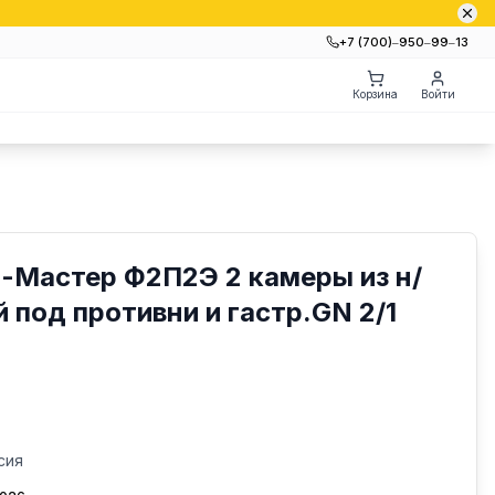
+7 (700)‒950‒99‒13
Корзина
Войти
-Мастер Ф2П2Э 2 камеры из н/
й под противни и гастр.GN 2/1
сия