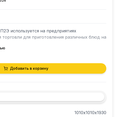
2026
2П2Э используется на предприятиях 
 торговли для приготовления различных блюд на 
тью
вой сигнализацией и 10 уровнями для 
ей (по 5 в каждой камере). 

Добавить в корзину
енератор (бойлер) выполнены из нержавеющей 
1010х1010х1930