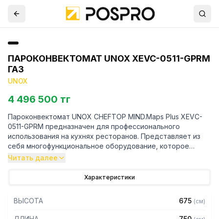
ПАРОКОНВЕКТОМАТ UNOX XEVC-0511-GPRM
ГАЗ
UNOX
4 496 500 тг
Пароконвектомат UNOX CHEFTOP MIND.Maps Plus XEVC-
0511-GPRM предназначен для профессионального
использования на кухнях ресторанов. Представляет из
себя многофункциональное оборудование, которое
позволяет жарить, запекать, готовить на пару,
Читать далее
обжаривать до золотистой корочки, готовить при низкой
температуре, разогревать. Автоматические циклы
Характеристики
приготовления и интеллектуальные функции делают
пароконвектомат идеальным помощником на кухне.
ВЫСОТА
675
(
см
)
Особенности:
ДЛИНА
750