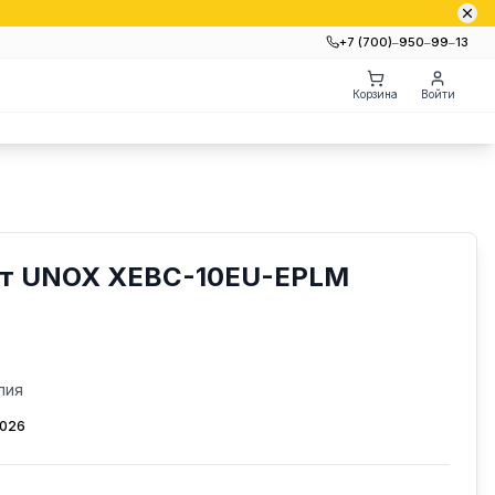
+7 (700)‒950‒99‒13
Корзина
Войти
ат UNOX XEBC-10EU-EPLM
лия
2026