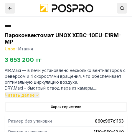
Пароконвектомат UNOX XEBC-10EU-E1RM-
MP
Unox
·
Италия
3 653 200 тг
AIR.Maxi — в печи установлено несколько вентиляторов с
реверсом и 4 скоростями вращения, что обеспечивает
оптимальную циркуляцию воздуха.
DRY.Maxi – быстрый отвод пара из камеры.
Rotor.KLEAN – автоматическая система мойки с 4
Читать далее
программами.
Система самодиагностики.
Характеристики
Дверь имеет LED подсветку. Материал камеры –
Размер без упаковки
860х967х1163
нержавеющая сталь AISI 304.
Размер в упаковке
1110х960х1340