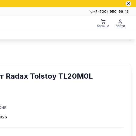
+7 (700)‒950‒99‒13
Корзина
Войти
т Radax Tolstoy TL20M0L
сия
2026