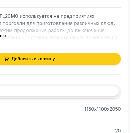
TL20M0 используется на предприятиях 
 торговли для приготовления различных блюд.

Режим продолжения работы до выключения. 
тью
внутреннего стекла. Максимальная температура 
ние между уровнями 67мм. Дверь рабочей 
Добавить в корзину
1150х1100х2050
20