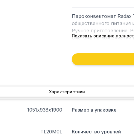
Пароконвектомат Radax 
общественного питания и
Ручное приготовление. 
Показать описание полнос
Система лёгкой очистки 
в камере +280С. Расстоя
камеры слева.
Характеристики
1051х938х1900
Размер в упаковке
TL20M0L
Количество уровней