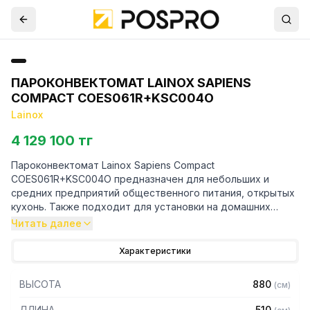
ПАРОКОНВЕКТОМАТ LAINOX SAPIENS
COMPACT COES061R+KSC004O
Lainox
4 129 100 тг
Пароконвектомат Lainox Sapiens Compact
COES061R+KSC004O предназначен для небольших и
средних предприятий общественного питания, открытых
кухонь. Также подходит для установки на домашних
кухнях.
Читать далее
Особенности:
Характеристики
— Идеально гладкая и герметичная камера
— Дверца с двойным закаленным стеклом с воздушной
ВЫСОТА
880
(
см
)
прослойкой и внутренним теплоотражающим стеклом
для наименьшего излучения тепла на оператора и
ДЛИНА
510