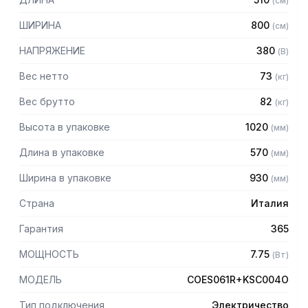
(
см
)
повышенной эффективности
— Внутреннее стекло с открытием книжкой для
ШИРИНА
800
(
см
)
упрощения действий по очистке
— Регулируемые петли двери для оптимальной
НАПРЯЖЕНИЕ
380
(
В
)
герметичности
— Открывающийся дефлектор для простоты действий по
Вес нетто
73
(
кг
)
очистке отсека вентилятора
Вес брутто
82
(
кг
)
— 2 скорости вентиляции
— Автореверс вентилятора для безупречной
Высота в упаковке
1020
(
мм
)
равномерности приготовления
— Защита от воды IPX4
Длина в упаковке
570
(
мм
)
— USB-порт
Ширина в упаковке
930
(
мм
)
Панель управления:
Страна
Италия
— Буквенно-цифровой светодиодный дисплей высокой
четкости для отображения значений температуры,
Гарантия
365
функции Autoclima, времени и температуры в сердцевине
МОЩНОСТЬ
7.75
— Цветной TFT дисплей с диагональю 2,4" для
(
Вт
)
отображения избранных программ, предустановленных
МОДЕЛЬ
COES061R+KSC004O
программ, вентиляции, автоматической мойки, меню,
настроек
Тип подключения
Электричество