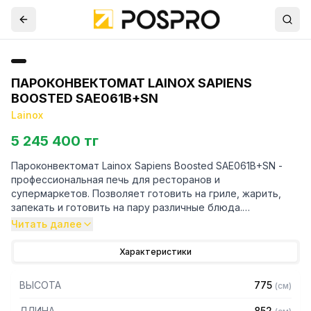
ПАРОКОНВЕКТОМАТ LAINOX SAPIENS
BOOSTED SAE061B+SN
Lainox
5 245 400 тг
Пароконвектомат Lainox Sapiens Boosted SAE061B+SN -
профессиональная печь для ресторанов и
супермаркетов. Позволяет готовить на гриле, жарить,
запекать и готовить на пару различные блюда.
Читать далее
Особенности:
Характеристики
— Полностью изготовлен из нержавеющей стали AISI 304
— Рабочая камера изготовлена из штампованной
ВЫСОТА
775
(
см
)
нержавеющей стали 18/10 AISI 304, толщиной 1 мм, с
полностью закругленными углами, без швов - для
ДЛИНА
852