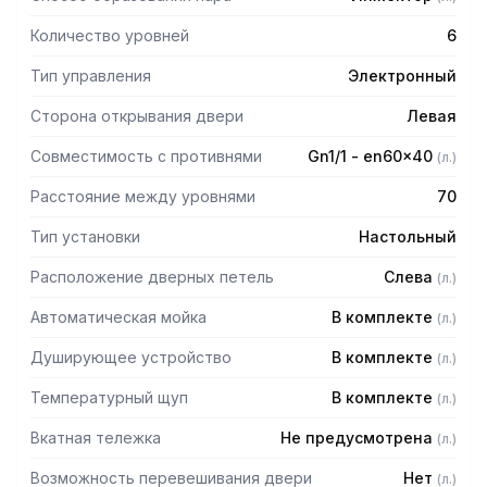
давления в рабочей камере
— Датчик открытия/закрытия дверцы с электронным
Количество уровней
6
управлением
— Самодиагностика с интеллектуальным отображением
Тип управления
Электронный
неисправностей
— Подключение USB
Сторона открывания двери
Левая
Панель управления:
Совместимость с противнями
Gn1/1 - en60x40
(
л.
)
Расстояние между уровнями
70
— Буквенно-цифровой светодиодный дисплей высокой
четкости для отображения значений температуры,
Тип установки
Настольный
функции Autoclima, времени и температуры в сердцевине
— Цветной TFT дисплей с диагональю 3,5" для
Расположение дверных петель
Слева
(
л.
)
отображения избранных программ, предустановленных
программ, вентиляции, автоматической мойки, меню,
Автоматическая мойка
В комплекте
(
л.
)
настроек
— Рукоятки SCROLLER с функцией Scroll (прокрутка) и Push
Душирующее устройство
В комплекте
(
л.
)
(нажатие) для подтверждения выбора
— Светодиодные планки для отображения температуры
Температурный щуп
В комплекте
(
л.
)
в камере, времени и установленной температуры в
сердцевине
Вкатная тележка
Не предусмотрена
(
л.
)
— Автоматический режим приготовления с 95
Возможность перевешивания двери
Нет
(
л.
)
проверенными программами приготовления в памяти,