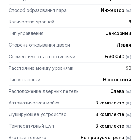
давления в рабочей камере
— Датчик открытия/закрытия дверцы с электронным
Способ образования пара
Инжектор
(
л.
)
управлением
— Самодиагностика с интеллектуальным отображением
Количество уровней
8
неисправностей
— WI-FI соединение
Тип управления
Сенсорный
— Подключение USB
Сторона открывания двери
Левая
Панель управления:
Совместимость с противнями
En60x40
(
л.
)
— Цветной сенсорный емкостной ЖК-дисплей высокого
Расстояние между уровнями
90
разрешения с диагональю 10"
— ICS - автоматическая система приготовления с
Тип установки
Настольный
итальянскими и международными рецептами
— Настройка дисплея в зависимости от потребностей
Расположение дверных петель
Слева
(
л.
)
оператора: на рабочий стол выводятся самые часто
используемые рецепты
Автоматическая мойка
В комплекте
(
л.
)
— Возможность в любой момент просмотреть и изменить
рецепт
Душирующее устройство
В комплекте
(
л.
)
— Ручное приготовление с тремя режимами
приготовления с моментальным запуском: - Конвекция от
Температурный щуп
В комплекте
(
л.
)
+30 C до +300 C
Вкатная тележка
Не предусмотрена
(
л.
)
- Пар от +30 C до +130 C