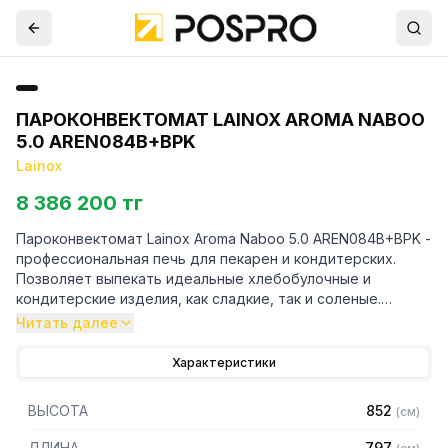
ПАРОКОНВЕКТОМАТ LAINOX AROMA NABOO
5.0 AREN084B+BPK
Lainox
8 386 200 тг
Пароконвектомат Lainox Aroma Naboo 5.0 AREN084B+BPK -
профессиональная печь для пекарен и кондитерских.
Позволяет выпекать идеальные хлебобулочные и
кондитерские изделия, как сладкие, так и соленые.
Читать далее
Особенности:
Характеристики
— Полностью изготовлен из нержавеющей стали AISI 304
— Рабочая камера изготовлена из штампованной
ВЫСОТА
852
(
см
)
нержавеющей стали 18/10 AISI 304, толщиной 1 мм, с
полностью закругленными углами, без швов - для
ДЛИНА
797