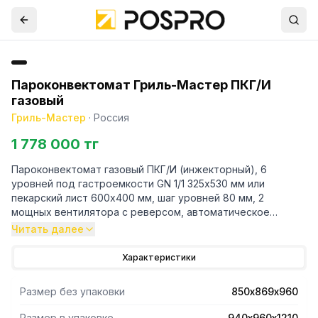
Пароконвектомат Гриль-Мастер ПКГ/И
газовый
Гриль-Мастер
·
Россия
1 778 000 тг
Пароконвектомат газовый ПКГ/И (инжекторный), 6
уровней под гастроемкости GN 1/1 325х530 мм или
пекарский лист 600х400 мм, шаг уровней 80 мм, 2
мощных вентилятора с реверсом, автоматическое
поддержание температуры в пределах 75-300С, система
Читать далее
автоматического и ручного пароувлажнения, система
парообразования - инжекционный впрыск, дверь
Характеристики
пароконвектомата из двойного термостойкого стекла,
открывающееся внутреннее стекло, подсветка камеры,
Размер без упаковки
850х869х960
низкий расход газа, работа от природного и баллонного
газа, газовая мощность 9 кВт, полностью из нерж/стали.
Размер в упаковке
940х960х1210