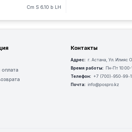
Cm S 6.10 b LH
ция
Контакты
Адрес:
г. Астана, ​Ул. Илияс 
Время работы:
Пн-Пт 10:00-
 оплата
Телефон:
+7 (700)‒950‒99‒1
возврата
Почта:
info@pospro.kz