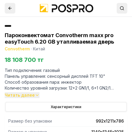
Пароконвектомат Convotherm maxx pro
easyTouch 6.20 GB утапливаемая дверь
Convotherm
·
Китай
18 108 700 тг
Тип подключения: газовый
Панель управления: сенсорный дисплей TFT 10"
Способ образования пара: инжектор
Количество уровней загрузки: 12+2 GN1/1, 6+1 GN2/1
Интервал между уровнями: 67 мм
Читать далее
Закрытая система ACS+
Количество программ приготовления: 399 до 20 шагов в
Характеристики
программе
Датчик термозонда
Размер без упаковки
992х1211х786
Встроенный душ
Система очистки: автоматическая ConvoClean+
Размер в упаковке
1140х1345х1025