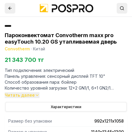
Пароконвектомат Convotherm maxx pro
easyTouch 10.20 GS утапливаемая дверь
Convotherm
·
Китай
21 343 700 тг
Тип подключения: электрический
Панель управления: сенсорный дисплей TFT 10"
Способ образования пара: бойлер
Количество уровней загрузки: 12+2 GN1/1, 6+1 GN2/1
Интервал между уровнями: 67 мм
Читать далее
Закрытая система ACS+
Количество программ приготовления: 399 до 20 шагов в
Характеристики
программе
Датчик термозонда
Размер без упаковки
992х1211х1058
Встроенный душ
Система очистки: автоматическая ConvoClean+
Размер в упаковке
1140х1345х1300