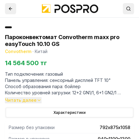
Пароконвектомат Convotherm maxx pro
easyTouch 10.10 GS
Convotherm
·
Китай
14 564 500 тг
Тип подключения: газовый
Панель управления: сенсорный дисплей TFT 10"
Способ образования пара: бойлер
Количество уровней загрузки: 12+2 GN1/1, 6+1 GN2/1
Интервал между уровнями: 67 мм
Читать далее
Закрытая система ACS+
Количество программ приготовления: 399 до 20 шагов в
Характеристики
программе
Датчик термозонда
Размер без упаковки
792х875х1058
Встроенный душ
Система очистки: автоматическая ConvoClean+
Размер в упаковке
940х1100х1300