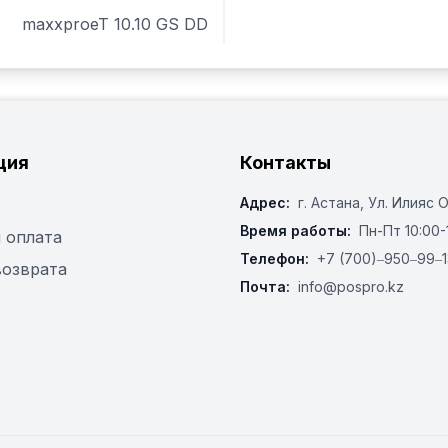
Вес нетто: 166 кг

maxxproeT 10.10 GS DD
Страна производства: Г
ция
Контакты
Адрес:
г. Астана, ​Ул. Илияс 
Время работы:
Пн-Пт 10:00-
 оплата
Телефон:
+7 (700)‒950‒99‒1
возврата
Почта:
info@pospro.kz