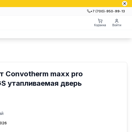
+7 (700)‒950‒99‒13
Корзина
Войти
т Convotherm maxx pro
 GS утапливаемая дверь
ай
2026