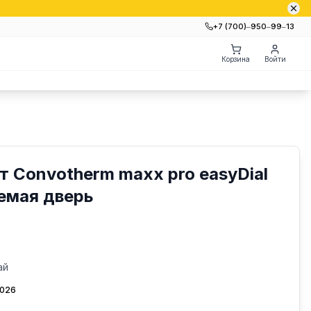
+7 (700)‒950‒99‒13
Корзина
Войти
 Convotherm maxx pro easyDial
аемая дверь
ай
2026