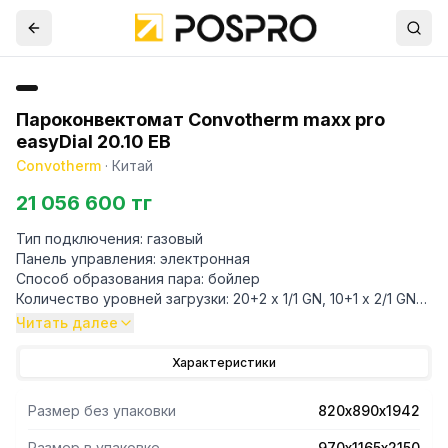
Пароконвектомат Convotherm maxx pro
easyDial 20.10 EB
Convotherm
·
Китай
21 056 600 тг
Тип подключения: газовый
Панель управления: электронная
Способ образования пара: бойлер
Количество уровней загрузки: 20+2 x 1/1 GN, 10+1 x 2/1 GN
Интервал между уровнями: 67 мм
Читать далее
Закрытая система ACS+
Количество программ приготовления: 99 до 9 шагов в
Характеристики
программе
Датчик термозонда
Размер без упаковки
820х890х1942
Встроенный душ
Система очистки: автоматическая ConvoClean
Размер в упаковке
970х1165х2150