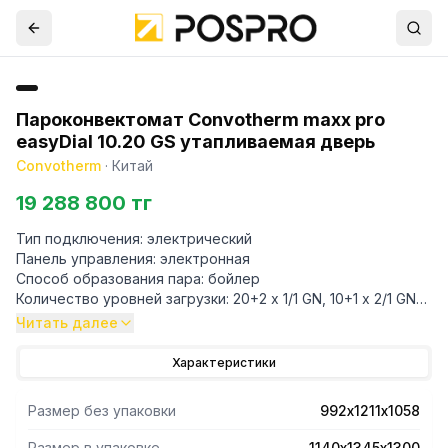
Пароконвектомат Convotherm maxx pro
easyDial 10.20 GS утапливаемая дверь
Convotherm
·
Китай
19 288 800 тг
Тип подключения: электрический
Панель управления: электронная
Способ образования пара: бойлер
Количество уровней загрузки: 20+2 x 1/1 GN, 10+1 x 2/1 GN
Интервал между уровнями: 67 мм
Читать далее
Закрытая система ACS+
Количество программ приготовления: 99 до 9 шагов в
Характеристики
программе
Датчик термозонда
Размер без упаковки
992х1211х1058
Встроенный душ
Система очистки: автоматическая ConvoClean
Размер в упаковке
1140х1345х1300