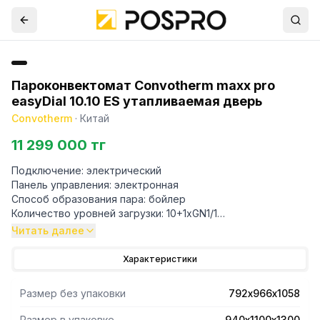
Пароконвектомат Convotherm maxx pro
easyDial 10.10 ES утапливаемая дверь
Convotherm
·
Китай
11 299 000 тг
Подключение: электрический
Панель управления: электронная
Способ образования пара: бойлер
Количество уровней загрузки: 10+1хGN1/1
Интервал между уровнями: 67 мм
Читать далее
Закрытая система ACS+
Количество программ приготовления: 99 до 9 шагов в
Характеристики
программе
Датчик термозонда
Размер без упаковки
792х966х1058
Встроенный душ
Система очистки: автоматическая ConvoClean
Размер в упаковке
940х1100х1300