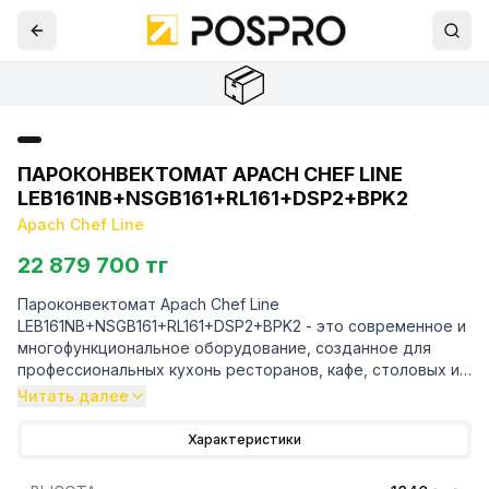
📦
ПАРОКОНВЕКТОМАТ APACH CHEF LINE
LEB161NB+NSGB161+RL161+DSP2+BPK2
Apach Chef Line
22 879 700 тг
Пароконвектомат Apach Chef Line
LEB161NB+NSGB161+RL161+DSP2+BPK2 - это современное и
многофункциональное оборудование, созданное для
профессиональных кухонь ресторанов, кафе, столовых и
других заведений общественного питания. Благодаря
Читать далее
своей универсальности, высокой производительности и
интуитивно понятному управлению, этот
Характеристики
пароконвектомат станет незаменимым инструментом для
приготовления широкого спектра блюд, а также выпечки