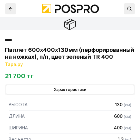
📦
Паллет 600х400х130мм (перфорированный
на ножках), п/п, цвет зеленый TR 400
Тара.ру
21 700 тг
Характеристики
ВЫСОТА
130
(
см
)
ДЛИНА
600
(
см
)
ШИРИНА
400
(
см
)
Вес нетто
1.3
(
кг
)