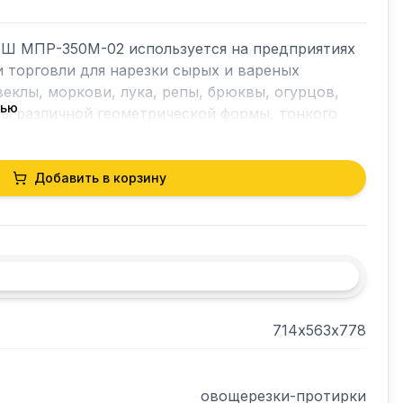
 МПР-350М-02 используется на предприятиях 
 торговли для нарезки сырых и вареных 
еклы, моркови, лука, репы, брюквы, огурцов, 
тью
ицы различной геометрической формы, тонкого 
моркови, а также для шинковки капусты. 

Добавить в корзину
714х563х778
овощерезки-протирки