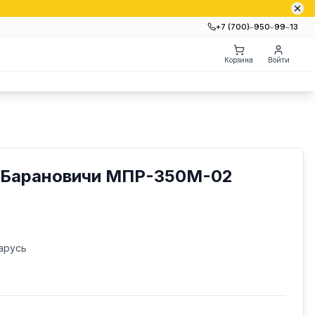
+7 (700)‒950‒99‒13
Корзина
Войти
 Барановичи МПР-350М-02
арусь