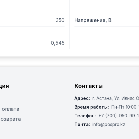
 - Нож для нарезки солом
350
Напряжение, В
0,545
ция
Контакты
Адрес:
г. Астана, ​Ул. Илияс 
Время работы:
Пн-Пт 10:00-
 оплата
Телефон:
+7 (700)‒950‒99‒1
возврата
Почта:
info@pospro.kz