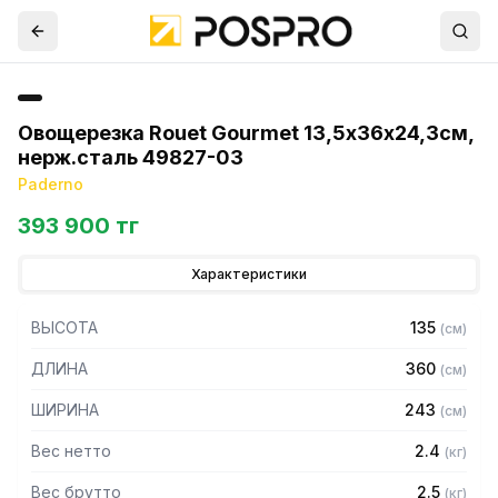
Овощерезка Rouet Gourmet 13,5х36х24,3см,
нерж.сталь 49827-03
Paderno
393 900 тг
Характеристики
ВЫСОТА
135
(
см
)
ДЛИНА
360
(
см
)
ШИРИНА
243
(
см
)
Вес нетто
2.4
(
кг
)
Вес брутто
2.5
(
кг
)