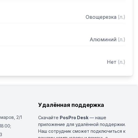
ого цвета, артикул завода 102690S

чки лезвий гарантирует стабильно качественную 
Овощерезка
(
л.
)
производительности носят справочный 
роизводительность может отличаться от 
Алюминий
(
л.
)
ит от множества факторов: типа нарезки, 
 скорости работы оператора.
Нет
(
л.
)
Удалённая поддержка
Омаров, 2/1
Скачайте
PosPro Desk
— наше
приложение для удалённой поддержки.
18:00;
Наш сотрудник сможет подключиться к
3
вашему компьютеру и помочь с