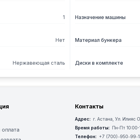
— Диск сбрасыватель сер
— Высокая точность зато
1
Назначение машины
нарезку

Приведенные данные по 
характер. Фактическая п
Нет
Материал бункера
указанной, так как завис
измельчаемого продукта,
Нержавеющая сталь
Диски в комплекте
ция
Контакты
Адрес:
г. Астана, ​Ул. Илияс 
Время работы:
Пн-Пт 10:00-
 оплата
Телефон:
+7 (700)‒950‒99‒1
возврата