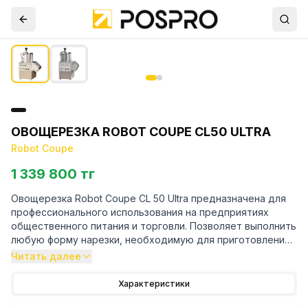
ОВОЩЕРЕЗКА ROBOT COUPE CL50 ULTRA
Robot Coupe
1 339 800 тг
Овощерезка Robot Coupe CL 50 Ultra предназначена для
профессионального использования на предприятиях
общественного питания и торговли. Позволяет выполнить
любую форму нарезки, необходимую для приготовления
салатов, супов, гарниров, сладких блюд и украшений для
Читать далее
них. Сочетает в себе производительность, надёжность,
лёгкость очистки и широчайшее разнообразие видов
Характеристики
нарезки.