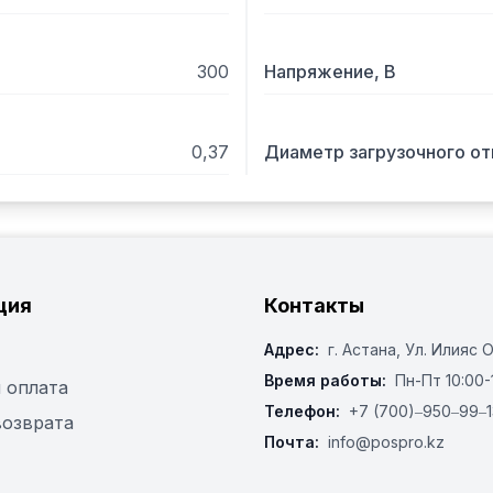
Фото на сайте соответст
заказ.
300
Напряжение, В
0,37
Диаметр загрузочного от
ция
Контакты
Адрес:
г. Астана, ​Ул. Илияс 
Время работы:
Пн-Пт 10:00-
 оплата
Телефон:
+7 (700)‒950‒99‒1
возврата
Почта:
info@pospro.kz