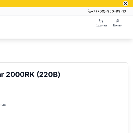
+7 (700)‒950‒99‒13
Корзина
Войти
r 2000RK (220В)
лия