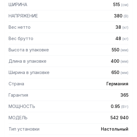
- Цилиндрическое загрузочное отверстие диам. 60 мм
ШИРИНА
515
(
см
)
- Степень защиты IP65
- Мощный двигатель с защитой от перегрузки для
НАПРЯЖЕНИЕ
380
(
В
)
стабильной работы
Вес нетто
38
(
кг
)
Вес брутто
48
(
кг
)
Высота в упаковке
550
(
мм
)
Длина в упаковке
400
(
мм
)
Ширина в упаковке
650
(
мм
)
Страна
Германия
Гарантия
365
МОЩНОСТЬ
0.95
(
Вт
)
МОДЕЛЬ
542 940
Тип установки
Настольный