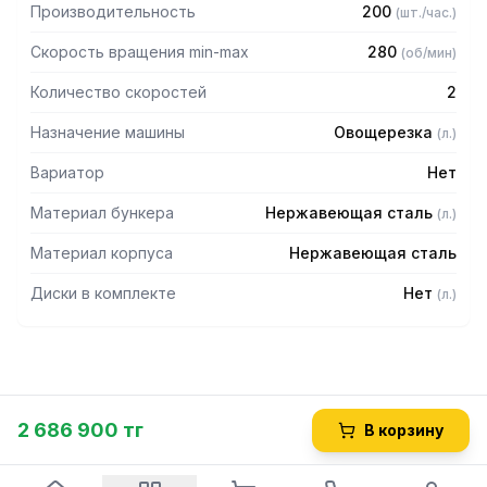
Производительность
200
(
шт./час.
)
Скорость вращения min-max
280
(
об/мин
)
Количество скоростей
2
Назначение машины
Овощерезка
(
л.
)
Вариатор
Нет
Материал бункера
Нержавеющая сталь
(
л.
)
Материал корпуса
Нержавеющая сталь
Диски в комплекте
Нет
(
л.
)
2 686 900 тг
В корзину