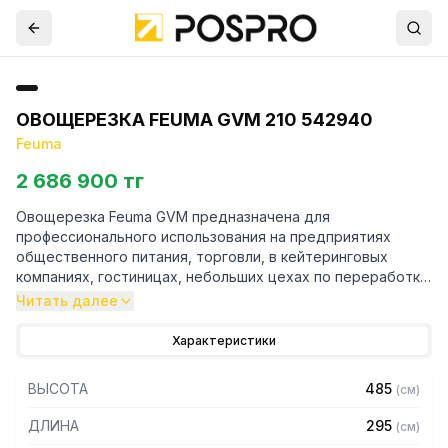
ОВОЩЕРЕЗКА FEUMA GVM 210 542940
Feuma
2 686 900 тг
Овощерезка Feuma GVM предназначена для
профессионального использования на предприятиях
общественного питания, торговли, в кейтеринговых
компаниях, гостиницах, небольших цехах по переработке
овощей и фруктов. Применяется для нарезки различных
Читать далее
сырых и вареных продуктов.
Характеристики
Особенности:
ВЫСОТА
485
(
см
)
- Состоит из привода и съемной режущей насадки для
овощей
ДЛИНА
295
(
см
)
- Большое загрузочное отверстие 100х197 мм