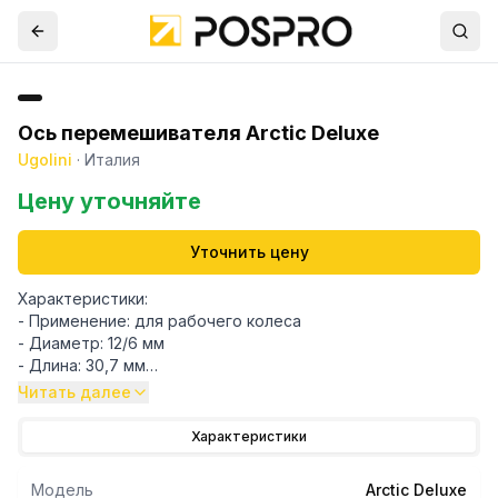
Ось перемешивателя Arctic Deluxe
Ugolini
·
Италия
Цену уточняйте
Уточнить цену
Характеристики:
- Применение: для рабочего колеса
- Диаметр: 12/6 мм
- Длина: 30,7 мм
- Размер резьбы: M4
Читать далее
Альтернативные коды:
Характеристики
22900-00600 - BRAS
696440 - GEV
Модель
Arctic Deluxe