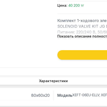
Цена:
40 200 тг
Комплект 1-ходового эле
SOLENOID VALVE KIT JG D
Питание: 220/240 В, 50/60
Показать описание полнос
вход для быстрого подклю
выход для быстрого подкл
Артикул: KEL1253A

Альтернативные артикулы
Подходит для моделей:

XEFT-06EU-ELLV; XEFT-0
Характеристики
EMRV;XEFT-06EU-ETLV; 
80х60х20
Модель