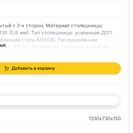
тый с 3-х сторон. Материал столешницы: 
30 (0,8 мм). Тип столешницы: усиленная ДСП. 
веющая сталь AISI430. Распределённая 
тью
стол: 200 кг. Изделие поставляется в разборе.
Добавить в корзину
1230х730х150