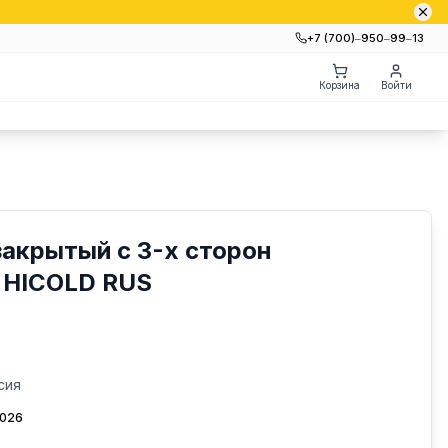
+7 (700)‒950‒99‒13
Корзина
Войти
закрытый с 3-х сторон
 HICOLD RUS
сия
2026