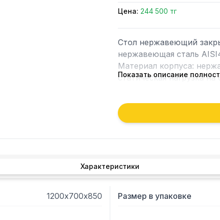
Цена:
244 500 тг
Стол нержавеющий закры
нержавеющая сталь AISI4
Материал корпуса: нержа
Показать описание полнос
статическая нагрузка на 
Характеристики
1200х700х850
Размер в упаковке