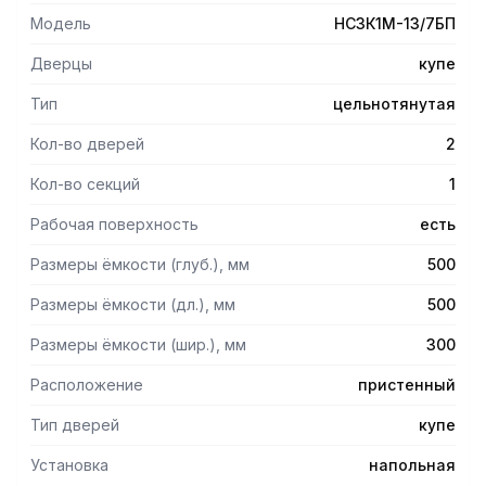
Опции
Модель
НСЗК1М-13/7БП
- Возможна замена стандартной столешницы на
столешницу без борта.
Дверцы
купе
Тип
цельнотянутая
Кол-во дверей
2
Кол-во секций
1
Рабочая поверхность
есть
Размеры ёмкости (глуб.), мм
500
Размеры ёмкости (дл.), мм
500
Размеры ёмкости (шир.), мм
300
Расположение
пристенный
Тип дверей
купе
Установка
напольная