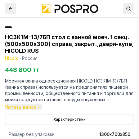
НСЗК1М-13/7БП стол с ванной моеч. 1 секц.
(500х500х300) справа, закрыт.,двери-купе,
HICOLD RUS
Hicold
·
Россия
448 800 тг
Моечная ванна односекционная HICOLD НСЗК1М-13/7БП
(ванна справа) используется на предприятиях пищевой
промышленности, общественного питания и торговли для
мойки продуктов питания, посуды и кухонных
принадлежностей.
Читать далее
-Каркас ванны выполнен из нержавеющей стали. Стол
имеет двери-купе.
Характеристики
- Столешница усилена ребрами жесткости.
- Ванна имеет отступ под коммуникации 25 мм, борт -
Размер без упаковки
1300х700х850
высотой 50 мм.