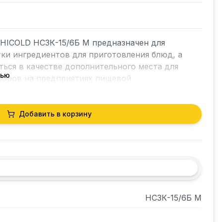
HICOLD НСЗК-15/6Б М предназначен для 
тки ингредиентов для приготовления блюд, а 
ься в качестве дополнительного места для 
тью
боров на предприятиях пищевой 
енного питания и торговли, в пекарнях и 
Добавить в корзину
НСЗК-15/6Б М