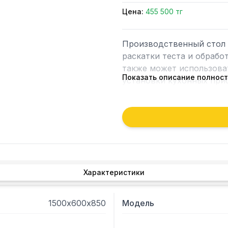
Цена:
455 500 тг
Производственный стол 
раскатки теста и обрабо
также может использоват
Показать описание полнос
установки кухонных при
промышленности, обществ
кондитерских.

Характеристики
1500х600х850
Модель