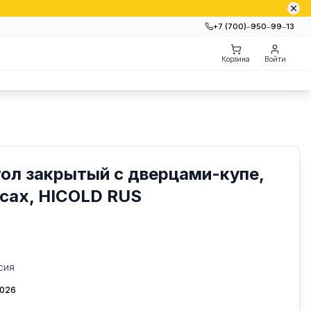
+7 (700)‒950‒99‒13
Корзина
Войти
ол закрытый с дверцами-купе,
есах, HICOLD RUS
сия
2026