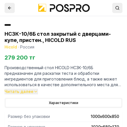
НСЗК-10/6Б стол закрытый с дверцами-
купе, пристен., HICOLD RUS
Hicold
·
Россия
279 200 тг
Производственный стол HICOLD НСЗК-10/6Б
предназначен для раскатки теста и обработки
ингредиентов для приготовления блюд, а также может
использоваться в качестве дополнительного места для
установки кухонных приборов на предприятиях пищевой
Читать далее
промышленности, общественного питания и торговли, в
пекарнях и кондитерских.
Характеристики
Размер без упаковки
1000х600х850
Размер в упаковке
1020х680х170