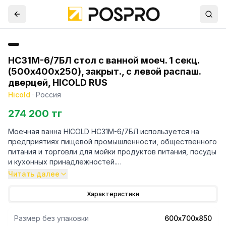
НСЗ1М-6/7БЛ стол с ванной моеч. 1 секц.
(500х400х250), закрыт., с левой распаш.
дверцей, HICOLD RUS
Hicold
·
Россия
274 200 тг
Моечная ванна HICOLD НСЗ1М-6/7БЛ используется на
предприятиях пищевой промышленности, общественного
питания и торговли для мойки продуктов питания, посуды
и кухонных принадлежностей.
-Каркас ванны, столешница выполнены из нержавеющей
Читать далее
стали.
- Столешница усилена ребрами жесткости.
Характеристики
- Ванна имеет отступ под коммуникации 25, борт -
Размер без упаковки
600х700х850