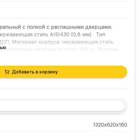
альный с полкой с распашными дверцами. 
ржавеющая сталь AISI430 (0,8 мм).  Тип 
ДСП. Материал корпуса: нержавеющая сталь 
тью
статическая нагрузка на стол: 200 кг. Изделие 
Добавить в корзину
1320х620х160