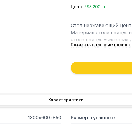
Цена:
283 200 тг
Стол нержавеющий центр
Материал столешницы: не
столешницы: усиленная 
Показать описание полнос
AISI430. Распределённая 
поставляется в разборе.
Характеристики
1300х600х850
Размер в упаковке