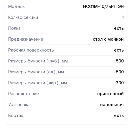
- Опорные ножки выполнены из трубы 40х40 мм из
Модель
НСО1М-10/7БРП ЭН
нержавеющей стали, материал столешницы -
нержавеющая сталь.
Кол-во секций
1
- Столешница усилена ребрами жесткости.
Полка
есть
Предназначение
стол с мойкой
Рабочая поверхность
есть
Размеры ёмкости (глуб.), мм
500
Размеры ёмкости (дл.), мм
500
Размеры ёмкости (шир.), мм
300
Расположение
пристенный
Установка
напольная
Бортик
есть