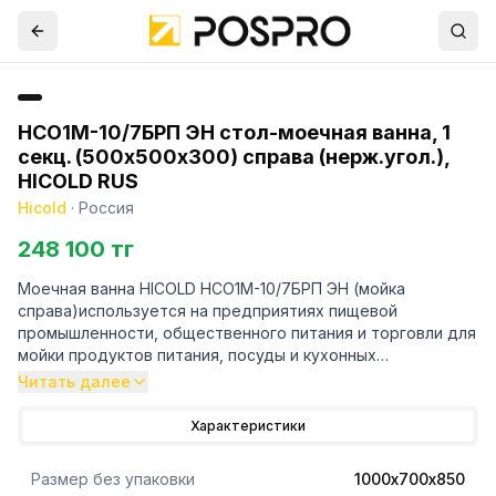
НСО1М-10/7БРП ЭН стол-моечная ванна, 1
секц. (500х500х300) справа (нерж.угол.),
HICOLD RUS
Hicold
·
Россия
248 100 тг
Моечная ванна HICOLD НСО1М-10/7БРП ЭН (мойка
справа)используется на предприятиях пищевой
промышленности, общественного питания и торговли для
мойки продуктов питания, посуды и кухонных
принадлежностей.
Читать далее
- Отступ от стены до задних опорных ножек составляет
70 мм, что позволяет придвинуть стол вплотную к стене,
Характеристики
даже если вдоль стены проведены такие инженерные
коммуникации, как кабель-каналы, водопроводные и
Размер без упаковки
1000х700х850
сливные трубы.