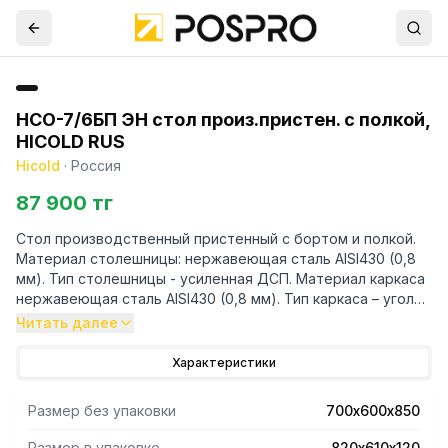
НСО-7/6БП ЭН стол произ.пристен. с полкой,
HICOLD RUS
Hicold
·
Россия
87 900 тг
Стол производственный пристенный с бортом и полкой.
Материал столешницы: нержавеющая сталь AISI430 (0,8
мм). Тип столешницы - усиленная ДСП. Материал каркаса
нержавеющая сталь AISI430 (0,8 мм). Тип каркаса – уголок
40х40 мм. Распределённая статическая нагрузка на стол
Читать далее
120 кг. Распределённая статическая нагрузка на полку 80
кг. Отступ под коммуникации 25 мм. Высота борта 50 мм.
Характеристики
Изделие поставляется в разборе.
Размер без упаковки
700х600х850
Размер в упаковке
820х610х120