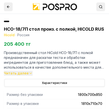
НСО-18/7П стол произ. с полкой, HICOLD RUS
Hicold
·
Россия
205 400 тг
Производственный стол HiCold НСО-18/7П с полкой
предназначен для раскатки теста и обработки
ингредиентов для приготовления блюд, а также может
использоваться в качестве дополнительного места для
установки кухонных приборов на предприятиях пищевой
Читать далее
промышленности, общественного питания и торговли, в
пекарнях и кондитерских.
Характеристики
- Столешница выполнена из нержавеющей стали
толщиной 0,8 мм, усилена листом ДСП, опорные ножки -
Размер без упаковки
1800х700х850
из трубы 40х40 мм из нержавеющей стали.
- Распределённая статическая нагрузка на стол - 180 кг.
Размер в упаковке
1810х710х70