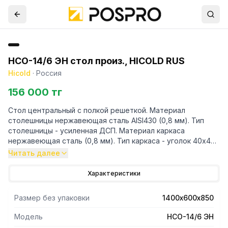
НСО-14/6 ЭН стол произ., HICOLD RUS
Hicold
·
Россия
156 000 тг
Стол центральный с полкой решеткой. Материал
столешницы нержавеющая сталь AISI430 (0,8 мм). Тип
столешницы - усиленная ДСП. Материал каркаса
нержавеющая сталь (0,8 мм). Тип каркаса - уголок 40х40
мм. Распределённая статическая нагрузка на стол 120 кг.
Читать далее
Распределённая статическая нагрузка на полку 50 кг.
Изделие поставляется в разборе.
Характеристики
Размер без упаковки
1400х600х850
Модель
НСО-14/6 ЭН