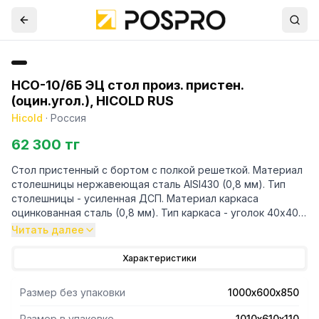
НСО-10/6Б ЭЦ стол произ. пристен.
(оцин.угол.), HICOLD RUS
Hicold
·
Россия
62 300 тг
Стол пристенный с бортом с полкой решеткой. Материал
столешницы нержавеющая сталь AISI430 (0,8 мм). Тип
столешницы - усиленная ДСП. Материал каркаса
оцинкованная сталь (0,8 мм). Тип каркаса - уголок 40х40
мм. Распределённая статическая нагрузка на стол 120 кг.
Читать далее
Распределённая статическая нагрузка на полку 50 кг.
Отступ под коммуникации 25 мм. Высота борта 50 мм.
Характеристики
Изделие поставляется в разборе.
Размер без упаковки
1000х600х850
Размер в упаковке
1010х610х110