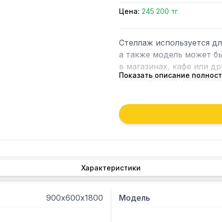
Цена:
245 200 тг
Стеллаж используется дл
а также модель может бы
в магазинах, кафе или др
Показать описание полнос
и оснащен настраиваемы
шлифованная нержавеющая
оцинкованный уголок 4
Характеристики
900х600х1800
Модель