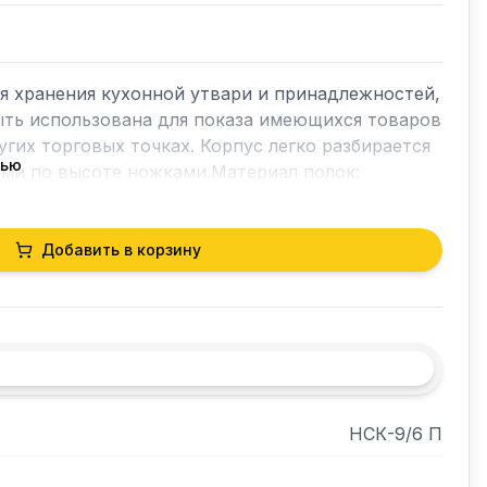
я хранения кухонной утвари и принадлежностей, 
ть использована для показа имеющихся товаров 
угих торговых точках. Корпус легко разбирается 
тью
ми по высоте ножками.Материал полок: 
 сталь AISI 430. Материал стоек: 
0х40 мм
Добавить в корзину
НСК-9/6 П