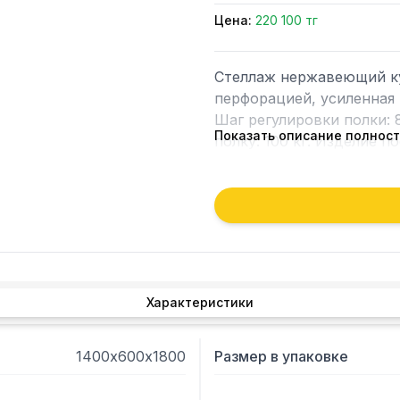
Цена:
220 100 тг
Стеллаж нержавеющий ку
перфорацией, усиленная 
Шаг регулировки полки: 8
Показать описание полнос
полку: 100 кг. Изделие п
Характеристики
1400х600х1800
Размер в упаковке