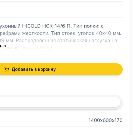
хонный HICOLD НСК-14/6 П. Тип полки: с 
ребрами жесткости. Тип стоек: уголок 40х40 мм. 
9 мм. Распределённая статическая нагрузка на 
тью
оставляется в разборе.
Добавить в корзину
1400х600х170