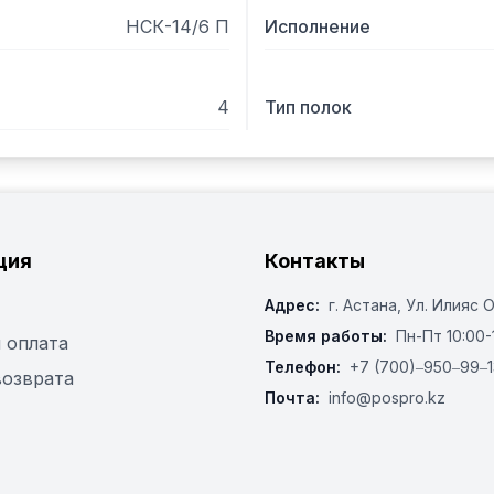
НСК-14/6 П
Исполнение
4
Тип полок
ция
Контакты
Адрес:
г. Астана, ​Ул. Илияс 
Время работы:
Пн-Пт 10:00-
 оплата
Телефон:
+7 (700)‒950‒99‒1
возврата
Почта:
info@pospro.kz