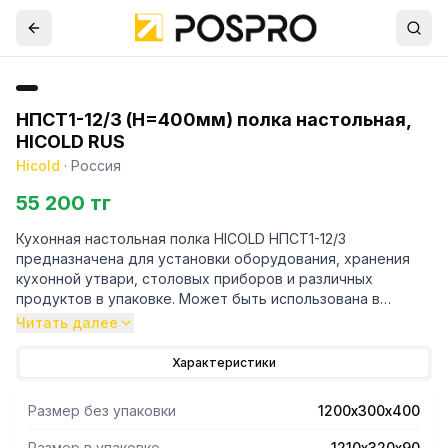
НПСТ1-12/3 (H=400мм) полка настольная,
HICOLD RUS
Hicold
·
Россия
55 200 тг
Кухонная настольная полка HICOLD НПСТ1-12/3
предназначена для установки оборудования, хранения
кухонной утвари, столовых приборов и различных
продуктов в упаковке. Может быть использована в
качестве одного из элементов линии раздачи на
Читать далее
предприятиях общественного питания и торговли.
Крепится на столешницу или другую горизонтальную
Характеристики
поверхность кухни. Выполнена из нержавеющей стали
AISI 430.
Размер без упаковки
1200х300х400
Размер в упаковке
1210х320х90