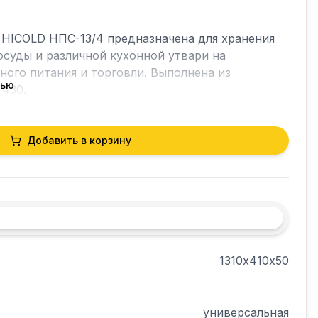
HICOLD НПС-13/4 предназначена для хранения 
осуды и различной кухонной утвари на 
ого питания и торговли. Выполнена из 
тью
 430.
Добавить в корзину
1310х410х50
универсальная