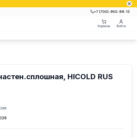
+7 (700)‒950‒99‒13
Корзина
Войти
настен.сплошная, HICOLD RUS
сия
2026