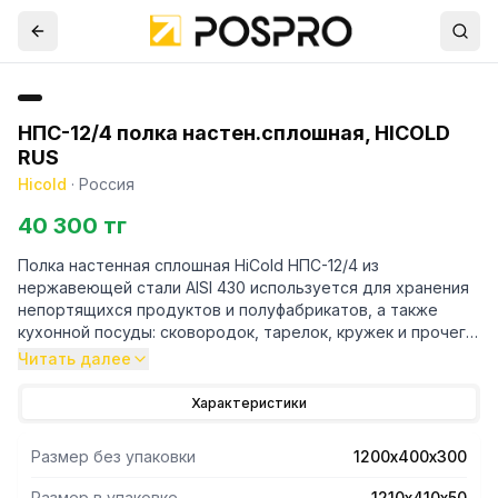
НПС-12/4 полка настен.сплошная, HICOLD
RUS
Hicold
·
Россия
40 300 тг
Полка настенная сплошная HiCold НПС-12/4 из
нержавеющей стали AISI 430 используется для хранения
непортящихся продуктов и полуфабрикатов, а также
кухонной посуды: сковородок, тарелок, кружек и прочего
на предприятиях общественного питания. Изделие
Читать далее
поставляется в разборе.
Характеристики
Размер без упаковки
1200х400х300
Размер в упаковке
1210х410х50