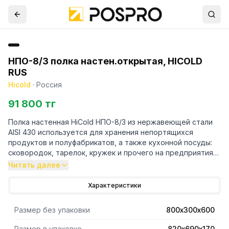
НПО-8/3 полка настен.открытая, HICOLD
RUS
Hicold
·
Россия
91 800 тг
Полка настенная HiCold НПО-8/3 из нержавеющей стали
AISI 430 используется для хранения непортящихся
продуктов и полуфабрикатов, а также кухонной посуды:
сковородок, тарелок, кружек и прочего на предприятиях
общественного питания. Изделие поставляется в
Читать далее
разборе.
Характеристики
Размер без упаковки
800х300х600
Размер в упаковке
820х690х170