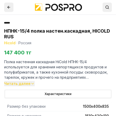
НПНК-15/4 полка настен.каскадная, HICOLD
RUS
Hicold
·
Россия
147 400 тг
Полка настенная каскадная HiCold НПНК-15/4
используется для хранения непортящихся продуктов и
полуфабрикатов, а также кухонной посуды: сковородок,
тарелок, кружек и прочего на предприятиях
общественного питания. Конструкция выполнена из
Читать далее
нержавеющей стали AISI 430 и поставляется в разборе.
Характеристики
Размер без упаковки
1500х400х835
Размер в упаковке
1510х420х110