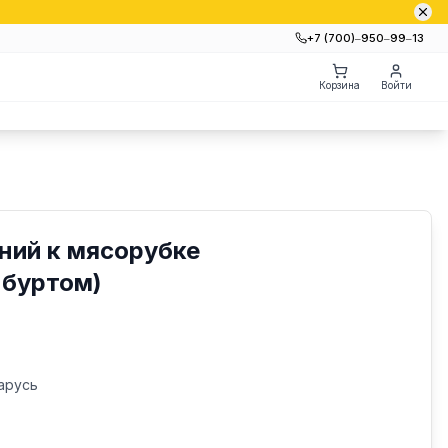
+7 (700)‒950‒99‒13
Корзина
Войти
ний к мясорубке
буртом)
арусь